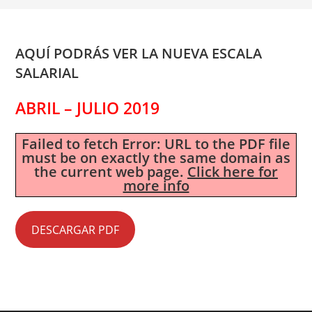
AQUÍ PODRÁS VER LA NUEVA ESCALA
SALARIAL
ABRIL – JULIO 2019
Failed to fetch Error: URL to the PDF file
must be on exactly the same domain as
the current web page.
Click here for
more info
DESCARGAR PDF