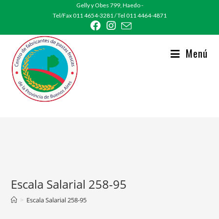
Ir
Gelly y Obes 799, Haedo -
Tel/Fax 011 4654-3281 / Tel 011 4464-4871
al
contenido
Menú
Escala Salarial 258-95
>
Escala Salarial 258-95