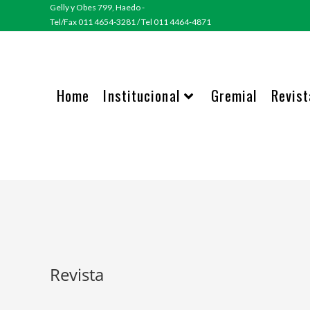
Gelly y Obes 799, Haedo -
Tel/Fax 011 4654-3281 / Tel 011 4464-4871
Home
Institucional
Gremial
Revist
Revista