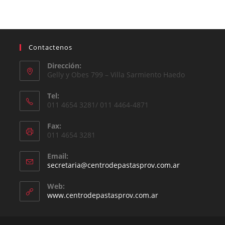
Contactenos
Dirección:
Gelly y Obes 799 – Villa Sarmiento Haedo
Tel:
011 4654 3281/ 011 4464-4871
Fax:
011 4654 3281
Email:
secretaria@centrodepastasprov.com.ar
Web:
www.centrodepastasprov.com.ar